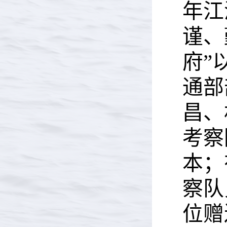
年江
谨、
府”
通部
昌、
考察
本；
察队
位赠