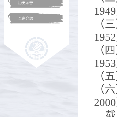
历史荣誉
194
全宗介绍
（三
195
（四
195
（五
（六
200
截