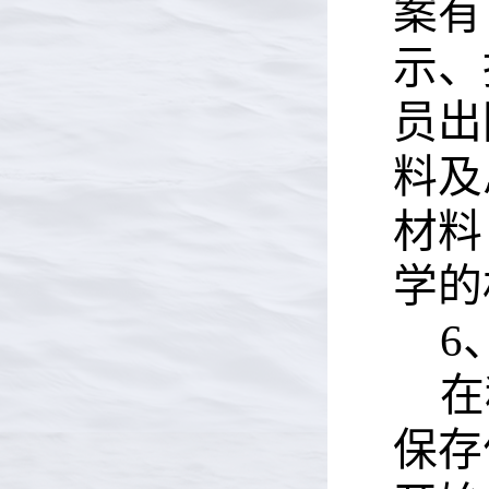
案有
示、
员出
料及
材料
学的
6
在
保存