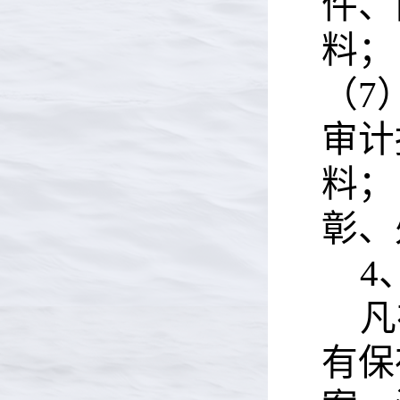
件、
料；
（7
审计
料；
彰、
4
凡
有保