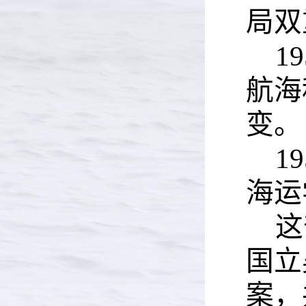
局双
19
航海
变。
19
海运
这
国立
案，