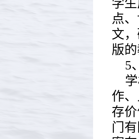
学生
点、
文，
版的
5
学
作、
存价
门有