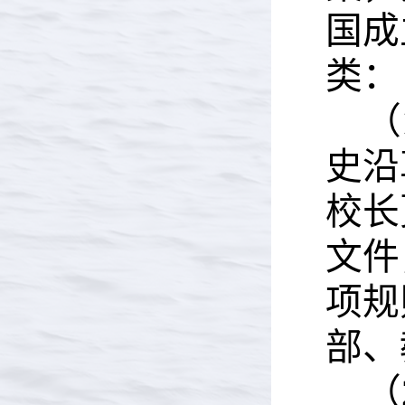
国
成
类：
（
史沿
校长
文件
项规
部、
（