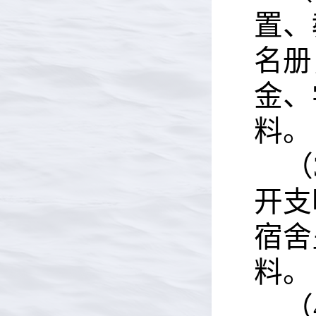
置、
名册
金、
料。
（
开支
宿舍
料。
（