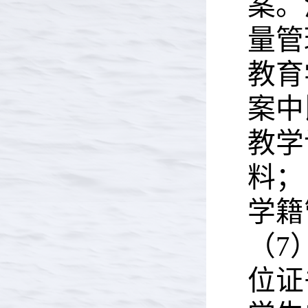
案。
量管
教育
案中
教学
料；
学籍
（7
位证