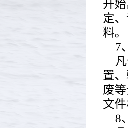
开始
定、
料。
7
凡
置、
废等
文件
8