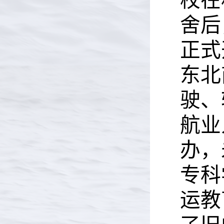
校在
舍后
正式
东北
驶、
航业
办，
专科
运教